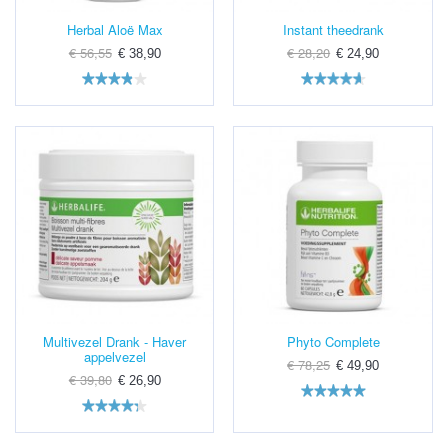
Herbal Aloë Max
Instant theedrank
€ 56,55
€ 28,20
€ 38,90
€ 24,90
Multivezel Drank - Haver
Phyto Complete
appelvezel
€ 78,25
€ 49,90
€ 39,80
€ 26,90